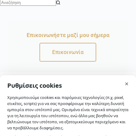
Επικοινωνήστε μαζί μου σήμερα
Επικοινωνία
skip-to-actions
×
Εγγραφή στο
Ρυθμίσεις cookies
Newsletter
Χρησιμοποιούμε cookies και παρόμοιες τεχνολογίες (π.χ. pixel,
Διαβάστε την
πολιτική
ετικέτες, scripts) για να σας προσφέρουμε την καλύτερη δυνατή
απορρήτου
μας για
εμπειρία στον ιστότοπό μας. Ορισμένα είναι τεχνικά απαραίτητα
περισσότερες
για τη λειτουργία του ιστότοπου, ενώ άλλα μας βοηθούν να
βελτιώνουμε τον ιστότοπο, να εξατομικεύουμε περιεχόμενο και
λεπτομέρειες.
να προβάλλουμε διαφημίσεις.