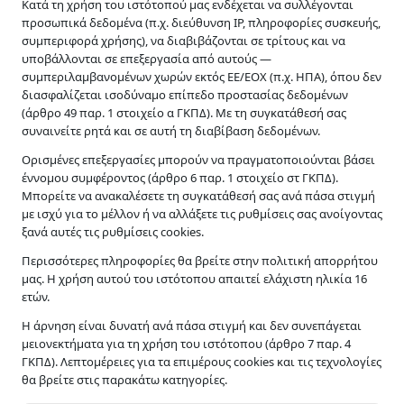
Κατά τη χρήση του ιστότοπού μας ενδέχεται να συλλέγονται
προσωπικά δεδομένα (π.χ. διεύθυνση IP, πληροφορίες συσκευής,
συμπεριφορά χρήσης), να διαβιβάζονται σε τρίτους και να
υποβάλλονται σε επεξεργασία από αυτούς —
συμπεριλαμβανομένων χωρών εκτός ΕΕ/ΕΟΧ (π.χ. ΗΠΑ), όπου δεν
διασφαλίζεται ισοδύναμο επίπεδο προστασίας δεδομένων
(άρθρο 49 παρ. 1 στοιχείο α ΓΚΠΔ). Με τη συγκατάθεσή σας
συναινείτε ρητά και σε αυτή τη διαβίβαση δεδομένων.
Διαμεσολάβηση σε αστικές και εμπορικές
Ορισμένες επεξεργασίες μπορούν να πραγματοποιούνται βάσει
υποθέσεις – Σχολική διαμεσολάβηση.
έννομου συμφέροντος (άρθρο 6 παρ. 1 στοιχείο στ ΓΚΠΔ).
Μπορείτε να ανακαλέσετε τη συγκατάθεσή σας ανά πάσα στιγμή
με ισχύ για το μέλλον ή να αλλάξετε τις ρυθμίσεις σας ανοίγοντας
ξανά αυτές τις ρυθμίσεις cookies.
Υπηρεσίες
Περισσότερες πληροφορίες θα βρείτε στην πολιτική απορρήτου
μας. Η χρήση αυτού του ιστότοπου απαιτεί ελάχιστη ηλικία 16
Οικογενειακή Διαμεσολάβηση
ετών.
Σχολική Διαμεσολάβηση
Η άρνηση είναι δυνατή ανά πάσα στιγμή και δεν συνεπάγεται
Διαμεσολάβηση σε εμπορικές / εργασιακές υποθέσεις
μειονεκτήματα για τη χρήση του ιστότοπου (άρθρο 7 παρ. 4
ΓΚΠΔ). Λεπτομέρειες για τα επιμέρους cookies και τις τεχνολογίες
Άλλες περιπτώσεις Διαμεσολάβησης
θα βρείτε στις παρακάτω κατηγορίες.