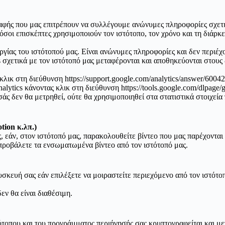
αφής που μας επιτρέπουν να συλλέγουμε ανώνυμες πληροφορίες σχετικ
όσοι επισκέπτες χρησιμοποιούν τον ιστότοπο, τον χρόνο και τη διάρκ
ργίας του ιστότοπού μας. Είναι ανώνυμες πληροφορίες και δεν περιέ
 σχετικά με τον ιστότοπό μας μεταφέρονται και αποθηκεύονται στους
κλικ στη διεύθυνση https://support.google.com/analytics/answer/6004
tics κάνοντας κλικ στη διεύθυνση https://tools.google.com/dlpage/
σάς δεν θα μετρηθεί, ούτε θα χρησιμοποιηθεί στα στατιστικά στοιχε
tion κ.λπ.)
 εάν, στον ιστότοπό μας, παρακολουθείτε βίντεο που μας παρέχονται
 προβάλετε τα ενσωματωμένα βίντεο από τον ιστότοπό μας.
σκευή σας εάν επιλέξετε να μοιραστείτε περιεχόμενο από τον ιστότο
εν θα είναι διαθέσιμη.
τότοπου και του προγράμματος περιήγησής σας κρυπτογραφείται και