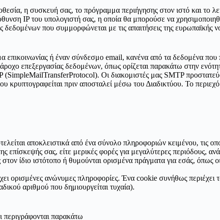
σία, η συσκευή σας, το πρόγραμμα περιήγησης στον ιστό και το λει
θυνση IP του υπολογιστή σας, η οποία θα μπορούσε να χρησιμοποιηθε
ίας δεδομένων που συμμορφώνεται με τις απαιτήσεις της ευρωπαϊκής ν
α επικοινωνίας ή έναν σύνδεσμο email, κανένα από τα δεδομένα που 
άροχο επεξεργασίας δεδομένων, όπως ορίζεται παρακάτω στην ενότητα
(SimpleMailTransferProtocol). Οι διακομιστές μας SMTP προστατεύ
ίου κρυπτογραφείται πριν αποσταλεί μέσω του Διαδικτύου. Το περιεχ
τελείται αποκλειστικά από ένα σύνολο πληροφοριών κειμένου, τις οπ
ης επίσκεψής σας, είτε μερικές φορές για μεγαλύτερες περιόδους, αν
ς στον ίδιο ιστότοπο ή θυμούνται ορισμένα πράγματα για εσάς, όπως ο
χει ορισμένες ανώνυμες πληροφορίες. Ένα cookie συνήθως περιέχει το
αδικού αριθμού που δημιουργείται τυχαία).
οι περιγράφονται παρακάτω