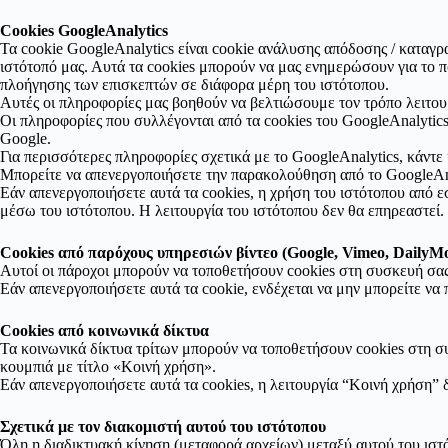
Cookies GoogleAnalytics
Τα cookie GoogleAnalytics είναι cookie ανάλυσης απόδοσης / καταγρ
ιστότοπό μας. Αυτά τα cookies μπορούν να μας ενημερώσουν για το π
πλοήγησης των επισκεπτών σε διάφορα μέρη του ιστότοπου.
Αυτές οι πληροφορίες μας βοηθούν να βελτιώσουμε τον τρόπο λειτου
Οι πληροφορίες που συλλέγονται από τα cookies του GoogleAnalytics
Google.
Για περισσότερες πληροφορίες σχετικά με το GoogleAnalytics, κάντε 
Μπορείτε να απενεργοποιήσετε την παρακολούθηση από το GoogleAnaly
Εάν απενεργοποιήσετε αυτά τα cookies, η χρήση του ιστότοπου από ε
μέσω του ιστότοπου. Η λειτουργία του ιστότοπου δεν θα επηρεαστεί.
Cookies από παρόχους υπηρεσιών βίντεο (Google, Vimeo, DailyMo
Αυτοί οι πάροχοι μπορούν να τοποθετήσουν cookies στη συσκευή σας,
Εάν απενεργοποιήσετε αυτά τα cookie, ενδέχεται να μην μπορείτε να
Cookies από κοινωνικά δίκτυα
Τα κοινωνικά δίκτυα τρίτων μπορούν να τοποθετήσουν cookies στη συ
κουμπιά με τίτλο «Κοινή χρήση».
Εάν απενεργοποιήσετε αυτά τα cookies, η λειτουργία “Κοινή χρήση” δ
Σχετικά με τον διακομιστή αυτού του ιστότοπου
Όλη η διαδικτυακή κίνηση (μεταφορά αρχείων) μεταξύ αυτού του ισ