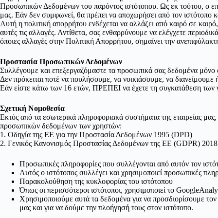
Προσωπικών Δεδομένων του παρόντος ιστότοπου. Ως εκ τούτου, ο επισ
μας. Εάν δεν συμφωνεί, θα πρέπει να αποχωρήσει από τον ιστότοπο 
Αυτή η πολιτική απορρήτου ενδέχεται να αλλάζει από καιρό σε καιρό,
αυτές τις αλλαγές. Αντίθετα, σας ενθαρρύνουμε να ελέγχετε περιοδικ
όποιες αλλαγές στην Πολιτική Απορρήτου, σημαίνει την ανεπιφύλακ
Προστασία Προσωπικών Δεδομένων
Συλλέγουμε και επεξεργαζόμαστε τα προσωπικά σας δεδομένα μόνο ό
Δεν πρόκειται ποτέ να πουλήσουμε, να νοικιάσουμε, να διανείμουμε
Εάν είστε κάτω των 16 ετών, ΠΡΕΠΕΙ να έχετε τη συγκατάθεση των γο
Σχετική Νομοθεσία
Εκτός από τα εσωτερικά πληροφοριακά συστήματα της εταιρείας μας, 
προσωπικών δεδομένων των χρηστών:
1. Οδηγία της ΕΕ για την Προστασία Δεδομένων 1995 (DPD)
2. Γενικός Κανονισμός Προστασίας Δεδομένων της ΕΕ (GDPR) 2018
Προσωπικές πληροφορίες που συλλέγονται από αυτόν τον ιστότο
Αυτός ο ιστότοπος συλλέγει και χρησιμοποιεί προσωπικές πληρ
Παρακολούθηση της κυκλοφορίας του ιστότοπου
Όπως οι περισσότεροι ιστότοποι, χρησιμοποιεί το GoogleAnal
Χρησιμοποιούμε αυτά τα δεδομένα για να προσδιορίσουμε τον 
μας και για να δούμε την πλοήγησή τους στον ιστότοπο.