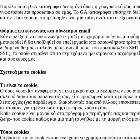
Παρόλο που η GA καταγράφει δεδομένα όπως η γεωγραφική σας τοποθε
γνωστοποιείται προσωπικά σε εμάς. Το GA καταγράφει επίσης τη διεύ
αυτήν. Πιστεύουμε ότι η Google είναι μια τρίτη οντότητα επεξεργασ
Φόρμες επικοινωνίας και σύνδεσμοι email
Εάν επιλέξετε να επικοινωνήσετε μαζί μας χρησιμοποιώντας μια φόρμ
μεταφερθεί ή θα υποβληθεί σε επεξεργασία από οποιονδήποτε τρίτο π
δεδομένα θα μας σταλούν μέσω e-mail μέσω του πρωτοκόλλου SMTP 
SSL), το οποίο σημαίνει ότι το περιεχόμενο ηλεκτρονικού ταχυδρομε
και συσκευές μας.
Σχετικά με τα cookies
Τι είναι το cookie;
Ο όρος «cookie» αναφέρεται σε ένα μικρό αρχείο δεδομένων που απο
σκληρό δίσκο του υπολογιστή σας, είτε προσωρινά κατά τη διάρκεια τ
λειτουργίες (για παράδειγμα, διακρίνοντάς σας από άλλους επισκέπτε
ιστότοπους για τη βελτίωση της εμπειρίας χρήστη σας.
Κάθε cookie είναι μοναδικό στο πρόγραμμα περιήγησής σας και περιέ
ζωής» του cookie καθώς και μια τιμή (συνήθως με τη μορφή ενός μον
Τύποι cookies
Οι βασικοί τύποι cookies που ενδέχεται να χρησιμοποιούν οι ιστότοπ