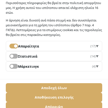
Περισσότερες πληροφορίες θα βρείτε στην πολιτική απορρήτου
μας. Η χρήση αυτού του ιστότοπου απαιτεί ελάχιστη ηλικία 16
ετών.
Η άρνηση είναι δυνατή ανά πάσα στιγμή και δεν συνεπάγεται
μειονεκτήματα για τη χρήση του ιστότοπου (άρθρο 7 παρ. 4
Διαμεσολάβηση σε αστικές και εμπορικές υποθέσεις –
ΓΚΠΔ). Λεπτομέρειες για τα επιμέρους cookies και τις τεχνολογίες
Σχολική διαμεσολάβηση.
θα βρείτε στις παρακάτω κατηγορίες.
Απαραίτητα
(17)
▼
Υπηρεσίες
Στατιστικά
(14)
▼
Οικογενειακή Διαμεσολάβηση
Μάρκετινγκ
(4)
▼
Σχολική Διαμεσολάβηση
Διαμεσολάβηση σε εμπορικές / εργασιακές υποθέσεις
Άλλες περιπτώσεις Διαμεσολάβησης
Αποδοχή όλων
Αποθήκευση επιλογής
Απόρριψη