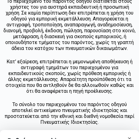
Το περιεχόμενο του παρόντος οδηγού διατίθεται στους
χρήστες του για αυστηρά εκπαιδευτική ή προσωπική
χρήση. Σε καμία περίπτωση δεν επιτρέπεται η χρήση του
οδηγού για εμπορική εκμετάλλευση. Απαγορεύεται η
αντιγραφή, τροποποίηση, αναπαραγωγή, αναδημοσίευση,
διανομή, προβολή, έκδοση, πώληση, παρουσίαση στο κοινό,
μετάφραση, ή διασκευή για σκοπούς εμπορικούς, ή
οποιουδήποτε τμήματος του παρόντος, χωρίς τη γραπτή
άδεια του κατόχου των πνευματικών δικαιωμάτων.
Κατ’ εξαίρεση, επιτρέπεται η μεμονωμένη αποθήκευση ή
αντιγραφή τμημάτων του περιεχομένου για
εκπαιδευτικούς σκοπούς, χωρίς πρόθεση εμπορικής ή
άλλης εκμετάλλευσης. Απαραίτητη προϋπόθεση ότι τα
στοιχεία που θα αντληθούν δε θα αλλοιωθούν καθώς και
ότι θα αναφέρεται η πηγή προέλευσης.
Το σύνολο του περιεχομένου του παρόντος οδηγού
αποτελεί αντικείμενο πνευματικής ιδιοκτησίας και
προστατεύεται από την εθνική και διεθνή νομοθεσία περί
Πνευματικής Ιδιοκτησίας.
skip-to-actions
Διαβάστε περισσότερα
×