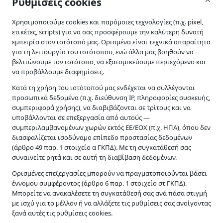
Ρυθμίσεις cookies
Χρησιμοποιούμε cookies και παρόμοιες τεχνολογίες (π.χ. pixel,
Επικοινωνήστε μαζί μου σήμερα
ετικέτες, scripts) για να σας προσφέρουμε την καλύτερη δυνατή
εμπειρία στον ιστότοπό μας. Ορισμένα είναι τεχνικά απαραίτητα
για τη λειτουργία του ιστότοπου, ενώ άλλα μας βοηθούν να
Επικοινωνία
βελτιώνουμε τον ιστότοπο, να εξατομικεύουμε περιεχόμενο και
να προβάλλουμε διαφημίσεις.
Κατά τη χρήση του ιστότοπού μας ενδέχεται να συλλέγονται
προσωπικά δεδομένα (π.χ. διεύθυνση IP, πληροφορίες συσκευής,
Εγγραφή στο
συμπεριφορά χρήσης), να διαβιβάζονται σε τρίτους και να
Newsletter
υποβάλλονται σε επεξεργασία από αυτούς —
συμπεριλαμβανομένων χωρών εκτός ΕΕ/ΕΟΧ (π.χ. ΗΠΑ), όπου δεν
Διαβάστε την
πολιτική
διασφαλίζεται ισοδύναμο επίπεδο προστασίας δεδομένων
απορρήτου
μας για
(άρθρο 49 παρ. 1 στοιχείο α ΓΚΠΔ). Με τη συγκατάθεσή σας
συναινείτε ρητά και σε αυτή τη διαβίβαση δεδομένων.
περισσότερες
λεπτομέρειες.
Ορισμένες επεξεργασίες μπορούν να πραγματοποιούνται βάσει
έννομου συμφέροντος (άρθρο 6 παρ. 1 στοιχείο στ ΓΚΠΔ).
Μπορείτε να ανακαλέσετε τη συγκατάθεσή σας ανά πάσα στιγμή
με ισχύ για το μέλλον ή να αλλάξετε τις ρυθμίσεις σας ανοίγοντας
ξανά αυτές τις ρυθμίσεις cookies.