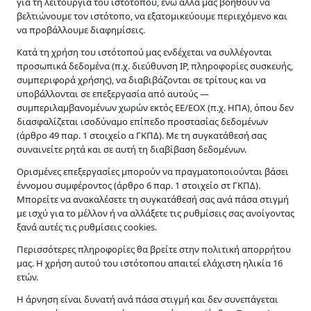
για τη λειτουργία του ιστότοπου, ενώ άλλα μας βοηθούν να
λεπτομέρειες.
βελτιώνουμε τον ιστότοπο, να εξατομικεύουμε περιεχόμενο και
να προβάλλουμε διαφημίσεις.
Κατά τη χρήση του ιστότοπού μας ενδέχεται να συλλέγονται
προσωπικά δεδομένα (π.χ. διεύθυνση IP, πληροφορίες συσκευής,
συμπεριφορά χρήσης), να διαβιβάζονται σε τρίτους και να
υποβάλλονται σε επεξεργασία από αυτούς —
συμπεριλαμβανομένων χωρών εκτός ΕΕ/ΕΟΧ (π.χ. ΗΠΑ), όπου δεν
διασφαλίζεται ισοδύναμο επίπεδο προστασίας δεδομένων
(άρθρο 49 παρ. 1 στοιχείο α ΓΚΠΔ). Με τη συγκατάθεσή σας
συναινείτε ρητά και σε αυτή τη διαβίβαση δεδομένων.
Διαμεσολάβηση σε αστικές και εμπορικές υποθέσεις –
Ορισμένες επεξεργασίες μπορούν να πραγματοποιούνται βάσει
Σχολική διαμεσολάβηση.
έννομου συμφέροντος (άρθρο 6 παρ. 1 στοιχείο στ ΓΚΠΔ).
Μπορείτε να ανακαλέσετε τη συγκατάθεσή σας ανά πάσα στιγμή
με ισχύ για το μέλλον ή να αλλάξετε τις ρυθμίσεις σας ανοίγοντας
ξανά αυτές τις ρυθμίσεις cookies.
Υπηρεσίες
Περισσότερες πληροφορίες θα βρείτε στην πολιτική απορρήτου
μας. Η χρήση αυτού του ιστότοπου απαιτεί ελάχιστη ηλικία 16
Οικογενειακή Διαμεσολάβηση
ετών.
Σχολική Διαμεσολάβηση
Η άρνηση είναι δυνατή ανά πάσα στιγμή και δεν συνεπάγεται