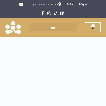
info@diamesolavisis.gr
Ζαλίκη 5, Αθήνα
0