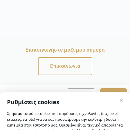
Επικοινωνήστε μαζί μου σήμερα
Επικοινωνία
Εγγραφή στο
skip-to-actions
×
Ρυθμίσεις cookies
Newsletter
Διαβάστε την
πολιτική
Χρησιμοποιούμε cookies και παρόμοιες τεχνολογίες (π.χ. pixel,
ετικέτες, scripts) για να σας προσφέρουμε την καλύτερη δυνατή
απορρήτου
μας για
εμπειρία στον ιστότοπό μας. Ορισμένα είναι τεχνικά απαραίτητα
περισσότερες