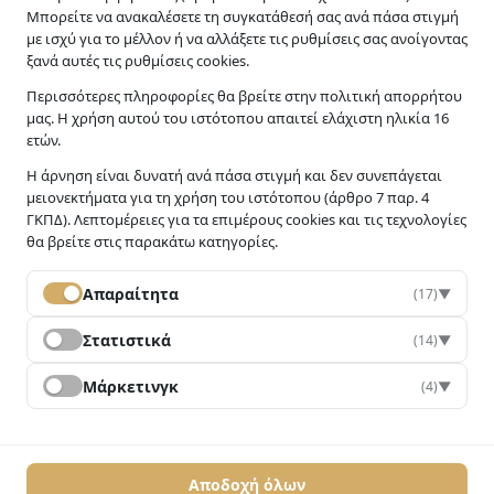
Μπορείτε να ανακαλέσετε τη συγκατάθεσή σας ανά πάσα στιγμή
με ισχύ για το μέλλον ή να αλλάξετε τις ρυθμίσεις σας ανοίγοντας
ξανά αυτές τις ρυθμίσεις cookies.
Υπηρεσίες
Περισσότερες πληροφορίες θα βρείτε στην πολιτική απορρήτου
μας. Η χρήση αυτού του ιστότοπου απαιτεί ελάχιστη ηλικία 16
Οικογενειακή Διαμεσολάβηση
ετών.
Σχολική Διαμεσολάβηση
Η άρνηση είναι δυνατή ανά πάσα στιγμή και δεν συνεπάγεται
Διαμεσολάβηση σε εμπορικές / εργασιακές υποθέσεις
μειονεκτήματα για τη χρήση του ιστότοπου (άρθρο 7 παρ. 4
ΓΚΠΔ). Λεπτομέρειες για τα επιμέρους cookies και τις τεχνολογίες
Άλλες περιπτώσεις Διαμεσολάβησης
θα βρείτε στις παρακάτω κατηγορίες.
Απαραίτητα
(17)
▼
Στατιστικά
(14)
▼
Επικοινωνία
Μάρκετινγκ
(4)
▼
Ζαλίκη 5, Αθήνα 11524
Email: info@diamesolavisis.gr
Τηλ: 210 69 85 924
Αποδοχή όλων