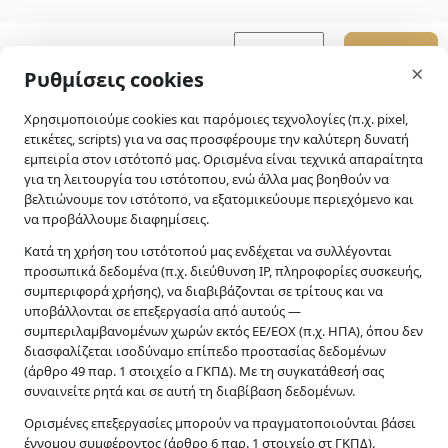
Εγγραφή στο
skip-to-actions
×
Ρυθμίσεις cookies
Newsletter
Διαβάστε την
πολιτική
Χρησιμοποιούμε cookies και παρόμοιες τεχνολογίες (π.χ. pixel,
ετικέτες, scripts) για να σας προσφέρουμε την καλύτερη δυνατή
απορρήτου
μας για
εμπειρία στον ιστότοπό μας. Ορισμένα είναι τεχνικά απαραίτητα
περισσότερες
για τη λειτουργία του ιστότοπου, ενώ άλλα μας βοηθούν να
λεπτομέρειες.
βελτιώνουμε τον ιστότοπο, να εξατομικεύουμε περιεχόμενο και
να προβάλλουμε διαφημίσεις.
Κατά τη χρήση του ιστότοπού μας ενδέχεται να συλλέγονται
προσωπικά δεδομένα (π.χ. διεύθυνση IP, πληροφορίες συσκευής,
συμπεριφορά χρήσης), να διαβιβάζονται σε τρίτους και να
υποβάλλονται σε επεξεργασία από αυτούς —
συμπεριλαμβανομένων χωρών εκτός ΕΕ/ΕΟΧ (π.χ. ΗΠΑ), όπου δεν
διασφαλίζεται ισοδύναμο επίπεδο προστασίας δεδομένων
(άρθρο 49 παρ. 1 στοιχείο α ΓΚΠΔ). Με τη συγκατάθεσή σας
συναινείτε ρητά και σε αυτή τη διαβίβαση δεδομένων.
Διαμεσολάβηση σε αστικές και εμπορικές υποθέσεις –
Ορισμένες επεξεργασίες μπορούν να πραγματοποιούνται βάσει
Σχολική διαμεσολάβηση.
έννομου συμφέροντος (άρθρο 6 παρ. 1 στοιχείο στ ΓΚΠΔ).