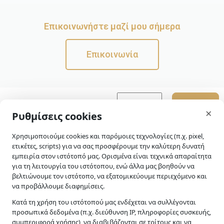
Επικοινωνήστε μαζί μου σήμερα
Επικοινωνία
Εγγραφή στο
skip-to-actions
×
Ρυθμίσεις cookies
Newsletter
Διαβάστε την
πολιτική
Χρησιμοποιούμε cookies και παρόμοιες τεχνολογίες (π.χ. pixel,
ετικέτες, scripts) για να σας προσφέρουμε την καλύτερη δυνατή
απορρήτου
μας για
εμπειρία στον ιστότοπό μας. Ορισμένα είναι τεχνικά απαραίτητα
περισσότερες
για τη λειτουργία του ιστότοπου, ενώ άλλα μας βοηθούν να
λεπτομέρειες.
βελτιώνουμε τον ιστότοπο, να εξατομικεύουμε περιεχόμενο και
να προβάλλουμε διαφημίσεις.
Κατά τη χρήση του ιστότοπού μας ενδέχεται να συλλέγονται
προσωπικά δεδομένα (π.χ. διεύθυνση IP, πληροφορίες συσκευής,
συμπεριφορά χρήσης), να διαβιβάζονται σε τρίτους και να