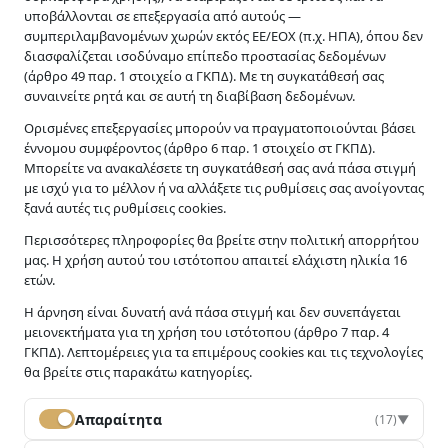
υποβάλλονται σε επεξεργασία από αυτούς —
συμπεριλαμβανομένων χωρών εκτός ΕΕ/ΕΟΧ (π.χ. ΗΠΑ), όπου δεν
διασφαλίζεται ισοδύναμο επίπεδο προστασίας δεδομένων
(άρθρο 49 παρ. 1 στοιχείο α ΓΚΠΔ). Με τη συγκατάθεσή σας
συναινείτε ρητά και σε αυτή τη διαβίβαση δεδομένων.
Διαμεσολάβηση σε αστικές και εμπορικές υποθέσεις –
Ορισμένες επεξεργασίες μπορούν να πραγματοποιούνται βάσει
Σχολική διαμεσολάβηση.
έννομου συμφέροντος (άρθρο 6 παρ. 1 στοιχείο στ ΓΚΠΔ).
Μπορείτε να ανακαλέσετε τη συγκατάθεσή σας ανά πάσα στιγμή
με ισχύ για το μέλλον ή να αλλάξετε τις ρυθμίσεις σας ανοίγοντας
ξανά αυτές τις ρυθμίσεις cookies.
Υπηρεσίες
Περισσότερες πληροφορίες θα βρείτε στην πολιτική απορρήτου
μας. Η χρήση αυτού του ιστότοπου απαιτεί ελάχιστη ηλικία 16
Οικογενειακή Διαμεσολάβηση
ετών.
Σχολική Διαμεσολάβηση
Η άρνηση είναι δυνατή ανά πάσα στιγμή και δεν συνεπάγεται
Διαμεσολάβηση σε εμπορικές / εργασιακές υποθέσεις
μειονεκτήματα για τη χρήση του ιστότοπου (άρθρο 7 παρ. 4
ΓΚΠΔ). Λεπτομέρειες για τα επιμέρους cookies και τις τεχνολογίες
Άλλες περιπτώσεις Διαμεσολάβησης
θα βρείτε στις παρακάτω κατηγορίες.
Απαραίτητα
(17)
▼