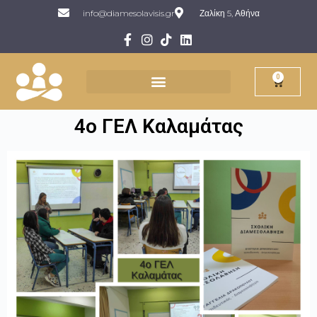
info@diamesolavisis.gr
Ζαλίκη 5, Αθήνα
0
4ο ΓΕΛ Καλαμάτας